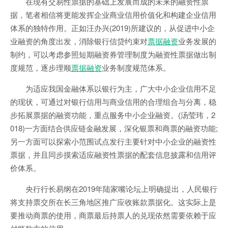
在现有交易性票据的基础上发展而成的未来的融资性票
据，笔者相信将更能发挥企业商业信用价值化和构建企业信用
体系的独特作用。正如汪办兴(2019)所建议的，从促进中小企
业融资的角度出发，消除银行信贷约束对
票据融资
业务发展的
制约，可以考虑参照短期融资券管理制度为融资性票据做出制
度规范，逐步理顺
票据融资
业务制度规范体系。
为适应我国金融体系以银行为主，广大中小企业信用不足
的现状，可通过对银行信用与商业信用的合理组合与分离，稳
步拓展票据的融资功能，重点服务中小企业融资。(汤莹玮，2
018)一方面结合供应链金融发展，深化银票和商票的融资功能;
另一方面可以探索小范围试点发行主要针对中小企业的融资性
票据，并且同步摸索适应融资性票据的配套信息披露和信用评
价体系。
央行行长易纲在2019年陆家嘴论坛上明确提出，人民银行
将支持票交所在长三角地区推广应收账款票据化。这实际上是
要推动商票的使用，商票最后持票人的兑现依然需要依赖于应