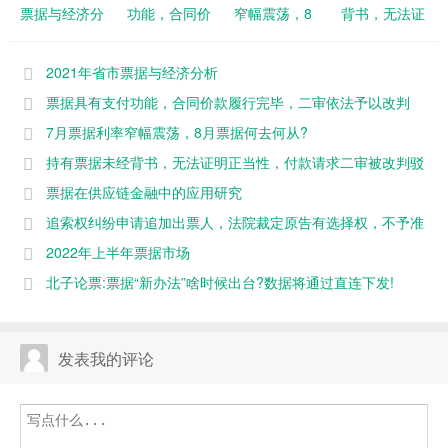
票据与经济分
功能，合同价
窄幅震荡，8
背书，无法证
析
款履行完毕，
月票据何去何
明正当性，付
二审依法予以
从?
款请求二审被
2021年省市票据与经济分析
改判
改判驳回
票据具有支付功能，合同价款履行完毕，二审依法予以改判
7月票据利率窄幅震荡，8月票据何去何从?
持有票据未经背书，无法证明正当性，付款请求二审被改判驳
回
票据在供应链金融中的应用研究
追索权纠纷申请追加出票人，法院裁定原告有选择权，不予准
许
2022年上半年票据市场
北子论票:票据“新办法”啥时候出台?数据将通过直连下发!
发表我的评论