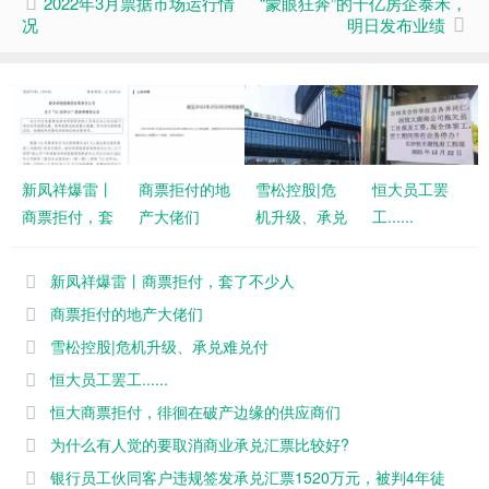
2022年3月票据市场运行情
“蒙眼狂奔”的千亿房企泰禾，
况
明日发布业绩
新凤祥爆雷丨
商票拒付的地
雪松控股|危
恒大员工罢
商票拒付，套
产大佬们
机升级、承兑
工......
了不少人
难兑付
新凤祥爆雷丨商票拒付，套了不少人
商票拒付的地产大佬们
雪松控股|危机升级、承兑难兑付
恒大员工罢工......
恒大商票拒付，徘徊在破产边缘的供应商们
为什么有人觉的要取消商业承兑汇票比较好?
银行员工伙同客户违规签发承兑汇票1520万元，被判4年徒