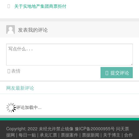
刑！
关于实地地产集团商票拒付
发表我的评论
表情
提交评论
网友最新评论
评论加载中...
Copyright; 2022 未经允许禁止镜像
豫ICP备20000955号
问天票
据网 |
每日一贴
|
承兑汇票
|
票据案件
|
票据新闻
|
关于博主
| 合作