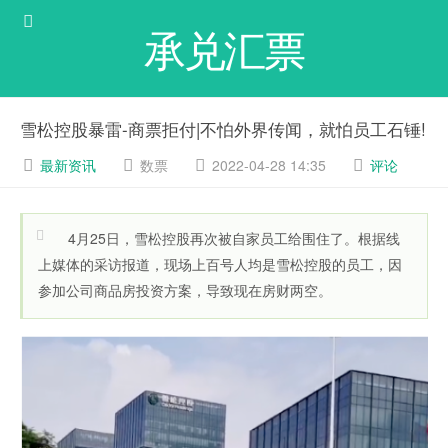
承兑汇票
雪松控股暴雷-商票拒付|不怕外界传闻，就怕员工石锤!
最新资讯
数票
2022-04-28 14:35
评论
4月25日，雪松控股再次被自家员工给围住了。根据线
上媒体的采访报道，现场上百号人均是雪松控股的员工，因
参加公司商品房投资方案，导致现在房财两空。