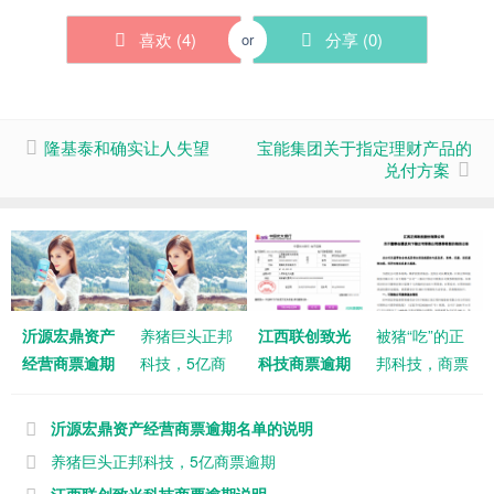
喜欢 (
4
)
分享 (
0
)
or
隆基泰和确实让人失望
宝能集团关于指定理财产品的
兑付方案
沂源宏鼎资产
养猪巨头正邦
江西联创致光
被猪“吃”的正
经营商票逾期
科技，5亿商
科技商票逾期
邦科技，商票
名单的说明
票逾期
说明
逾期
沂源宏鼎资产经营商票逾期名单的说明
养猪巨头正邦科技，5亿商票逾期
江西联创致光科技商票逾期说明