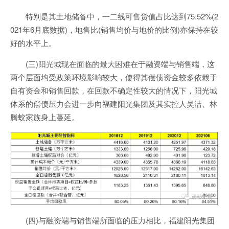
特别是其土地储备中，一二线可售货值占比达到75.52%(2
021年6月底数据)，地售比(销售均价与地价的比例)亦保持在较
好的水平上。
(三)阳光城现在面临的最大困难在于融资端与销售端，这
两个层面均受政策环境影响较大，使得其偿债资金较多依赖于
自有资金和销售回款，在回款不确定性较大的情况下，阳光城
体系的偿债压力会进一步向福建阳光集团及其实控人吴洁、林
腾蛟家族身上蔓延。
(四)与融资端与销售端所面临的压力相比，福建阳光集团