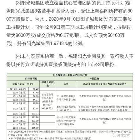
(3)阳光城集团成立覆盖核心管理团队的员工持股计划(覆
盖阳光城集团8名董事和高管人员)，受让上海嘉闻所持有的80
00万股股份。为此，2020年9月10日阳光城集团发布第三期员
工持股计划，同年12月9日第三期员工持股计划完成，持股数
量为8000万股(成交价格为6.27元/股、成交金额为50160万
元)，持有阳光城集团1.9743%的比例。
(4)未与泰康系协商一致，福建阳光集团及其一致行动人不
得以任何方式减持其直接或间接持有的上市公司股份。