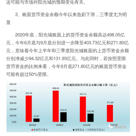
这可能与市场对阳光城的预期变化有关。
3、账面货币资金余额今年以来急剧下滑，三季度尢为明
显
2020年底，阳光城账面上的货币资金余额高达498.05亿
元，今年6月底与9月底分别进一步降至403.73亿元和271.80亿
元，意味着今年上半年和三季度阳光城账面的上货币资金余额
分别净减少94.32亿元和131.93亿元。与此同时，若按照受限
货币资金的比例来看，今年9月底271.80亿元的账面货币资金
可能有超过50%受限。