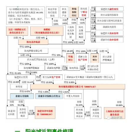
一、阳光城近期事件梳理