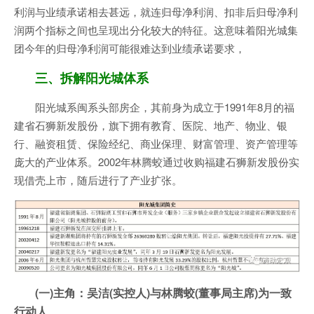
利润与业绩承诺相去甚远，就连归母净利润、扣非后归母净利
润两个指标之间也呈现出分化较大的特征。这意味着阳光城集
团今年的归母净利润可能很难达到业绩承诺要求，
三、拆解阳光城体系
阳光城系闽系头部房企，其前身为成立于1991年8月的福
建省石狮新发股份，旗下拥有教育、医院、地产、物业、银
行、融资租赁、保险经纪、商业保理、财富管理、资产管理等
庞大的产业体系。2002年林腾蛟通过收购福建石狮新发股份实
现借壳上市，随后进行了产业扩张。
(一)主角：吴洁(实控人)与林腾蛟(董事局主席)为一致
行动人