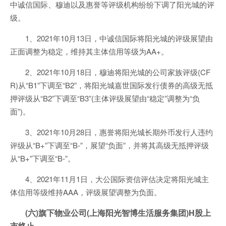
中诚信国际、穆迪以及惠誉等评级机构纷纷下调了阳光城的评
级。
1、2021年10月13日，中诚信国际将阳光城的评级展望由
正面调整为稳定，维持其主体信用等级为AA+。
2、2021年10月18日，穆迪将阳光城的公司家族评级(CF
R)从“B1”下调至“B2”，将阳光城嘉世国际发行债券的高级无抵
押评级从“B2”下调至“B3”(主体评级展望由“稳定”调整为“负
面”)。
3、2021年10月28日，惠誉将阳光城长期外币发行人违约
评级从“B+”下调至“B-”，展望“负面”，并将其高级无抵押评级
从“B+”下调至“B-”。
4、2021年11月1日，大公国际资信评估决定将阳光城主
体信用等级维持AAA，评级展望调整为负面。
(六)旗下物业公司(上海阳光智博生活服务集团)H股上
市终止