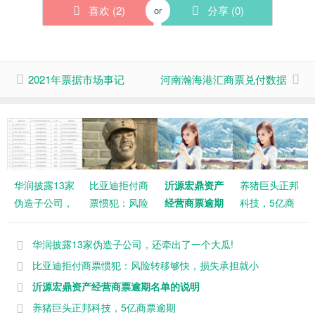
喜欢 (
2
)
分享 (
0
)
or
2021年票据市场事记
河南瀚海港汇商票兑付数据
华润披露13家
比亚迪拒付商
沂源宏鼎资产
养猪巨头正邦
伪造子公司，
票惯犯：风险
经营商票逾期
科技，5亿商
还牵出了一个
转移够快，损
名单的说明
票逾期
大瓜!
失承担就小
华润披露13家伪造子公司，还牵出了一个大瓜!
比亚迪拒付商票惯犯：风险转移够快，损失承担就小
沂源宏鼎资产经营商票逾期名单的说明
养猪巨头正邦科技，5亿商票逾期