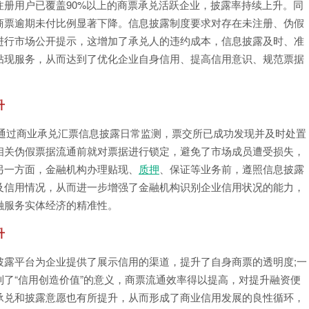
册用户已覆盖90%以上的商票承兑活跃企业，披露率持续上升。同
商票逾期未付比例显著下降。信息披露制度要求对存在未注册、伪假
进行市场公开提示，这增加了承兑人的违约成本，信息披露及时、准
贴现服务，从而达到了优化企业自身信用、提高信用意识、规范票据
升
后，通过商业承兑汇票信息披露日常监测，票交所已成功发现并及时处置
相关伪假票据流通前就对票据进行锁定，避免了市场成员遭受损失，
另一方面，金融机构办理贴现、
质押
、保证等业务前，遵照信息披露
及信用情况，从而进一步增强了金融机构识别企业信用状况的能力，
融服务实体经济的精准性。
升
披露平台为企业提供了展示信用的渠道，提升了自身商票的透明度;一
了“信用创造价值”的意义，商票流通效率得以提高，对提升融资便
承兑和披露意愿也有所提升，从而形成了商业信用发展的良性循环，