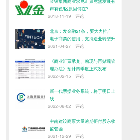
金锣集团商业承兑汇票竟然发展有
声有色!区原因何在?
2018-11-19
评论
北京：发金融21条，要大力推广
电子商票的使用，支持造业转型升
2021-04-27
级
评论
《商业汇票承兑、贴现与再贴现管
理办法》预计四季度正式发布
2022-02-15
评论
新一代票据业务系统，将于明日上
线
2022-06-02
评论
中南建设商票大量逾期拒付股东收
监管函
2021-12-29
评论