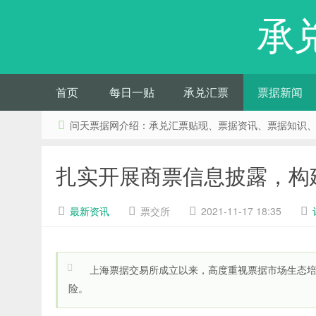
承
首页
每日一贴
承兑汇票
票据新闻
问天票据网介绍：承兑汇票贴现、票据资讯、票据知识
扎实开展商票信息披露，构
最新资讯
票交所
2021-11-17 18:35
上海票据交易所成立以来，高度重视票据市场生态
险。