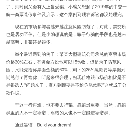
了，到时候又会有人上当受骗。小编又想起了2019年的中交一
航一商票造假事件及启示，这个案例到现在诉讼都没处理完。
现在的市场参与者越来越注意风险防范了，对此，票交所
也是居功至伟。但是小编想说的是，骗子行骗的手段也是越来
越高明，韭菜还是很多。
举个最近遇到的例子：某某大型建筑公司承兑的商票市场
价格30%左右，有资金方说他可以15%收，但是为了防范风
险，只能先给你票面金额的60%，剩下的25%尾款要等票据到
期兑付了再给你。听起来很合理，贴现价格跟市场价相比是不
是很诱人?问题来了，资方到期要是不给你尾款呢?这就成了分
款诈骗。
干这一行再难，也不要去行骗。靠谱最重要。当然，靠谱
群里的人不一定靠谱，靠谱的人也不一定能进靠谱群。
通过靠谱，Build your dream!