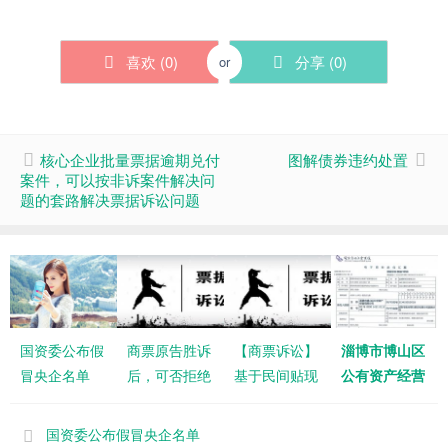
喜欢 (
0
)
分享 (
0
)
or
核心企业批量票据逾期兑付
图解债券违约处置
案件，可以按非诉案件解决问
题的套路解决票据诉讼问题
国资委公布假
商票原告胜诉
【商票诉讼】
淄博市博山区
冒央企名单
后，可否拒绝
基于民间贴现
公有资产经营
被告以商票履
取得票据的当
有限公司商票
行判决义务？
事人，是否享
逾期说明
国资委公布假冒央企名单