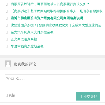
有票据权利?
商票原告胜诉后，可否拒绝被告以商票履行判决义务？
【商票诉讼】基于民间贴现取得票据的当事人，是否享有票据权
利?
淄博市博山区公有资产经营有限公司商票逾期说明
比亚迪抛弃票据！| 票据的应收账款化为什么成为大型企业的选
择？
金龙汽车到期未支付票据金额
蓝光商票逾期余额
华夏幸福商票逾期金额
发表我的评论
表情
提交评论