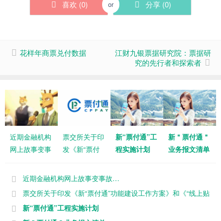
喜欢 (
0
)
分享 (
0
)
or
花样年商票兑付数据
江财九银票据研究院：票据研
究的先行者和探索者
近期金融机构
票交所关于印
新“票付通”工
新＂票付通＂
网上故事变事
发《新“票付
程实施计划
业务报文清单
故…
通”功能建设
工作方案》和
近期金融机构网上故事变事故…
《“线上贴
票交所关于印发《新“票付通”功能建设工作方案》和《“线上贴
现”功
现”功
新“票付通”工程实施计划