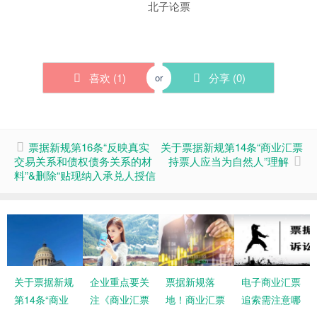
北子论票
喜欢 (
1
)
分享 (
0
)
or
票据新规第16条“反映真实
关于票据新规第14条“商业汇票
交易关系和债权债务关系的材
持票人应当为自然人”理解
料”&删除“贴现纳入承兑人授信
关于票据新规
企业重点要关
票据新规落
电子商业汇票
第14条“商业
注《商业汇票
地！商业汇票
追索需注意哪
汇票持票人应
承兑、贴现与
最长期限6个
些事项?