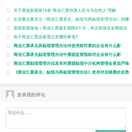
当为自然
再贴现管理办
月，承兑和保
关于票据新规第14条“商业汇票持票人应当为自然人”理解
人”理解
法》的哪些内
证金两线压风
企业重点要关注《商业汇票承兑、贴现与再贴现管理办法》的哪
容?
险，利
些内容?
票据新规落地！商业汇票最长期限6个月，承兑和保证金两线压
风险，利
电子商业汇票追索需注意哪些事项?
商业汇票承兑再贴现管理办法对使用财司票的企业有什么影
响?
商业汇票承兑贴现管理办法中票据监管指标对企业有什么影
响?
商业汇票贴现管理办法发布对票据贴现中介机构管理会更加严格
吗?
《商业汇票承兑、贴现与再贴现管理办法》发布对后续票价走势
有什么影
发表我的评论