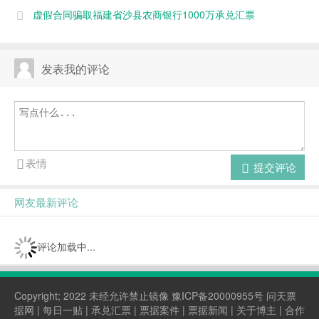
虚假合同骗取福建省沙县农商银行1000万承兑汇票
发表我的评论
表情
提交评论
网友最新评论
评论加载中...
Copyright; 2022 未经允许禁止镜像
豫ICP备20000955号
问天票
据网 |
每日一贴
|
承兑汇票
|
票据案件
|
票据新闻
|
关于博主
| 合作