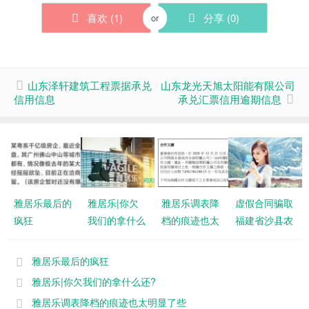
喜欢 (
1
)
分享 (
0
)
or
山东泽轩建筑工程票据承兑
山东龙光天旭太阳能有限公司
信用信息
承兑汇票信用逾期信息
雅居乐最后的
雅居乐|你欠
雅居乐调表降
虚假合同骗取
疯狂
我们的拿什么
档的痕迹也太
福建省沙县农
还?
明显了些
商银行1000
万承兑汇票
雅居乐最后的疯狂
雅居乐|你欠我们的拿什么还?
雅居乐调表降档的痕迹也太明显了些