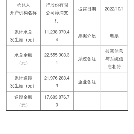
承兑人
行股份有限
披露日期
2022/10/1
开户机构名称
公司漳浦支
行
累计承兑
11,238,070.4
票据介质
电票
发生额（元）
4
披露信息
承兑余额
22,555,903.3
系统备注
与系统信
（元）
1
息相符
累计逾期
21,976,283.4
企业备注
发生额（元）
3
逾期余额
17,683,876.7
（元）
0